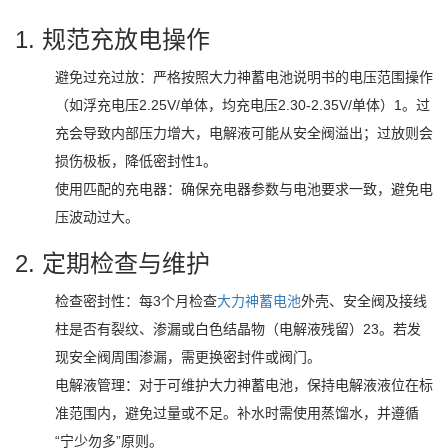
1. ‌规范充放电操作‌
避免过充过放：严格按照
大力神
蓄电池说明书的电压范围操作
（如浮充电压2.25V/单体，均充电压2.30-2.35V/单体）‌1。过
充会导致内部压力增大，电解液可能从安全阀溢出；过放则会
损伤极板，降低密封性‌1。
使用匹配的充电器：确保充电器参数与电池要求一致，避免电
压波动过大。
2. ‌定期检查与维护‌
‌检查密封性‌：每3个月检查
大力神
蓄电池
外壳、安全阀及接线
柱是否有裂纹、渗漏或白色结晶物（电解液残留）‌23。若发
现安全阀周围渗漏，需更换密封件或阀门。
‌电解液管理‌：对于可维护
大力神
蓄电池，保持电解液液位在标
准范围内，避免过量或不足。补水时需使用蒸馏水，并遵循
“宁少勿多”原则。