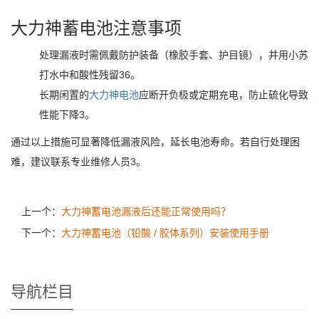
大力神
蓄电池注意事项
处理漏液时需佩戴防护装备（橡胶手套、护目镜），并用小苏
打水中和酸性残留‌36。
长期闲置的
大力神
电池
应断开负极或定期充电，防止硫化导致
性能下降‌3。
通过以上措施可显著降低漏液风险，延长电池寿命。若自行处理困
难，建议联系专业维修人员‌3。
上一个：
大力神蓄电池漏液后还能正常使用吗？
下一个：
大力神蓄电池（铅酸 / 胶体系列）安装使用手册
导航栏目