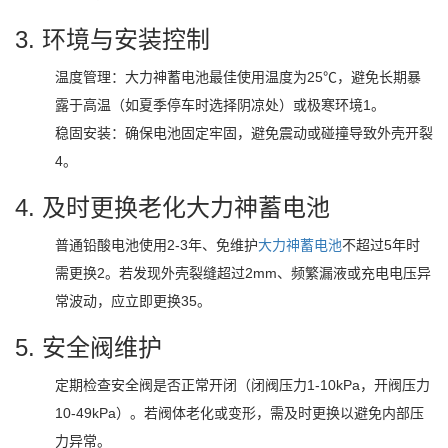
3. ‌环境与安装控制‌
‌温度管理‌：
大力神
蓄电池最佳使用温度为25℃，避免长期暴
露于高温（如夏季停车时选择阴凉处）或极寒环境‌1。
‌稳固安装‌：确保电池固定牢固，避免震动或碰撞导致外壳开裂‌
4。
4. ‌及时更换老化
大力神
蓄电池‌
普通铅酸电池使用2-3年、免维护
大力神
蓄电池
不超过5年时
需更换‌2。若发现外壳裂缝超过2mm、频繁漏液或充电电压异
常波动，应立即更换‌35。
5. ‌安全阀维护‌
定期检查安全阀是否正常开闭（闭阀压力1-10kPa，开阀压力
10-49kPa）。若阀体老化或变形，需及时更换以避免内部压
力异常。