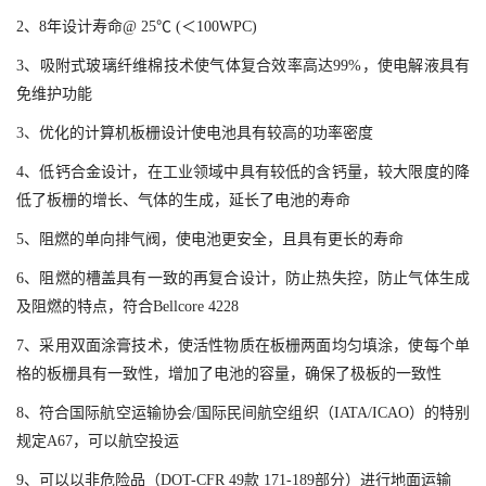
2、8年设计寿命@ 25℃ (＜100WPC)
3、吸附式玻璃纤维棉技术使气体复合效率高达99%，使电解液具有
免维护功能
3、
优化的计算机板栅设计使电池具有较高的功率密度
4、低钙合金设计，在工业领域中具有较低的含钙量，较大限度的降
低了板栅的增长、气体的生成，延长了电池的寿命
5、阻燃的单向排气阀，使电池更安全，且具有更长的寿命
6、阻燃的槽盖
具有一致的再复合设计，防止热失控，防止气体生成
及阻燃的特点，符合Bellcore 4228
7、采用双面涂膏技术，使活性物质在板栅两面均匀填涂，使每个单
格的板栅具有一致性，增加了电池的容量，确保了极板的一致性
8、符合国际航空运输协会/国际民间航空组织（IATA/ICAO）的特别
规定A67，可以航空投运
9、可以以非危险品（DOT-CFR 49款 171-189部分）进行地面运输