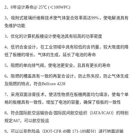
2、8年设计寿命@ 25℃ (＜100WPC)
3、吸附式玻璃纤维棉技术使气体复合效率高达99%，使电解液具有
免维护功能
3、
优化的计算机板栅设计使电池具有较高的功率密度
4、低钙合金设计，在工业领域中具有较低的含钙量，较大限度的降
低了板栅的增长、气体的生成，延长了电池的寿命
5、阻燃的单向排气阀，使电池更安全，且具有更长的寿命
6、阻燃的槽盖
具有一致的再复合设计，防止热失控，防止气体生成
及阻燃的特点，符合Bellcore 4228
7、采用双面涂膏技术，使活性物质在板栅两面均匀填涂，使每个单
格的板栅具有一致性，增加了电池的容量，确保了极板的一致性
8、符合国际航空运输协会/国际民间航空组织（IATA/ICAO）的特别
规定A67，可以航空投运
9、可以以非危险品（DOT-CFR 49款 171-189部分）进行地面运输